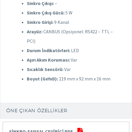
Sinkro Çıkışı:
–
Sinkro Çıkış Gücü:
5 W
Sinkro Girişi:
9 Kanal
Arayüz:
CANBUS (Opsiyonel: RS422 – TTL –
PCI)
Durum İndikatörleri:
LED
Aşırı Akım Koruması:
Var
Sıcaklık Sensörü:
Var
Boyut (GxYxD):
219 mm x 92 mm x 16 mm
ÖNE ÇIKAN ÖZELLIKLER
SİNKRO-SAYISAL ÇEVİRİCİ PDF