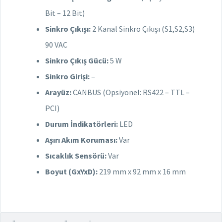
Bit – 12 Bit)
Sinkro Çıkışı:
2 Kanal Sinkro Çıkışı (S1,S2,S3)
90 VAC
Sinkro Çıkış Gücü:
5 W
Sinkro Girişi:
–
Arayüz:
CANBUS (Opsiyonel: RS422 – TTL –
PCI)
Durum İndikatörleri:
LED
Aşırı Akım Koruması:
Var
Sıcaklık Sensörü:
Var
Boyut (GxYxD):
219 mm x 92 mm x 16 mm