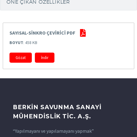
ÖNE ÇIKAN ÖZELLIKLER
SAYISAL-SİNKRO ÇEVİRİCİ PDF
BOYUT
: 458 KB
Gözat
İndir
BERKİN SAVUNMA SANAYİ
MÜHENDİSLİK TİC. A.Ş.
“Yapılmayanı ve yapılamayanı yapmak”