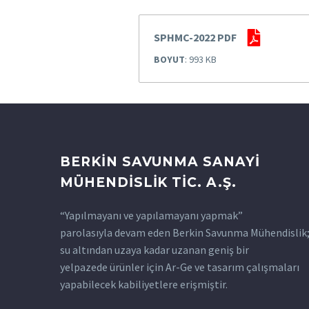
SPHMC-2022 PDF
BOYUT
: 993 KB
BERKİN SAVUNMA SANAYİ
MÜHENDİSLİK TİC. A.Ş.
“Yapılmayanı ve yapılamayanı yapmak”
parolasıyla devam eden Berkin Savunma Mühendislik
su altından uzaya kadar uzanan geniş bir
yelpazede ürünler için Ar-Ge ve tasarım çalışmaları
yapabilecek kabiliyetlere erişmiştir.