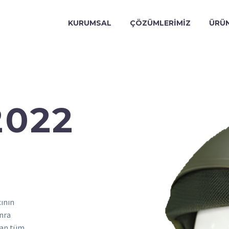
KURUMSAL
ÇÖZÜMLERİMİZ
ÜRÜ
2022
cının
onra
ışan tüm