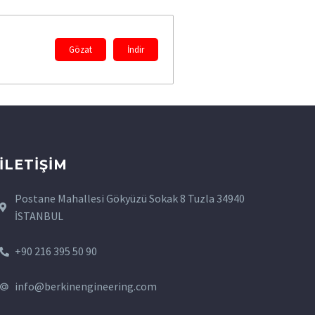
Gözat
İndir
İLETIŞIM
Postane Mahallesi Gökyüzü Sokak 8 Tuzla 34940
İSTANBUL
+90 216 395 50 90
info@berkinengineering.com