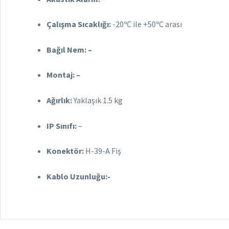
Çalışma Sıcaklığı:
-20ºC ile +50ºC arası
Bağıl Nem: –
Montaj: –
Ağırlık:
Yaklaşık 1.5 kg
IP Sınıfı:
–
Konektör:
H-39-A Fiş
Kablo Uzunluğu:-