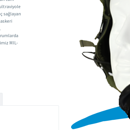
ultraviyole
nç sağlayan
 askeri
,
urumlarda
rimiz MIL-