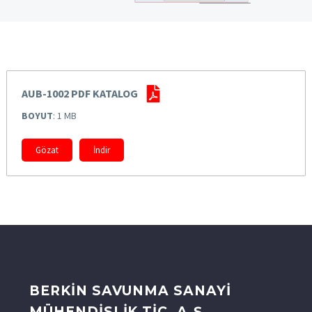
AUB-1002 PDF KATALOG
BOYUT
: 1 MB
Gözat
İndir
BERKİN SAVUNMA SANAYİ
MÜHENDİSLİK TİC. A.Ş.